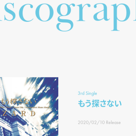
s
a
i
g
p
o
r
c
3rd Single
もう探さない
2020/02/10 Release