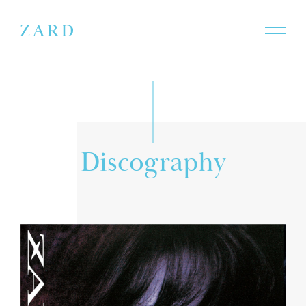
D
i
s
c
o
g
r
a
p
h
y