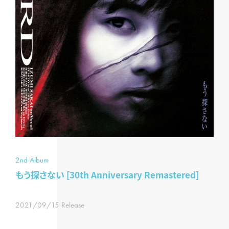
2nd Album
もう探さない [30th Anniversary Remastered]
2021/09/15 Release