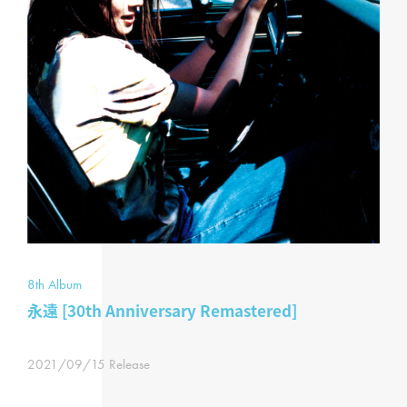
8th Album
永遠 [30th Anniversary Remastered]
2021/09/15 Release