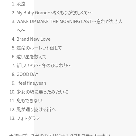
永遠
My Baby Grand～ぬくもりが欲しくて～
WAKE UP MAKE THE MORNING LAST～忘れがたき人
へ～
Brand New Love
運命のルーレット廻して
遠い星を数えて
新しいドア～冬のひまわり～
GOOD DAY
I feel fine,yeah
少女の頃に戻ったみたいに
息もできない
風が通り抜ける街へ
フォトグラフ
★初回プレス分のみオリジナルダブルステッカー封入