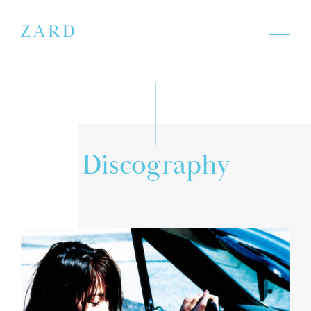
D
i
s
c
o
g
r
a
p
h
y