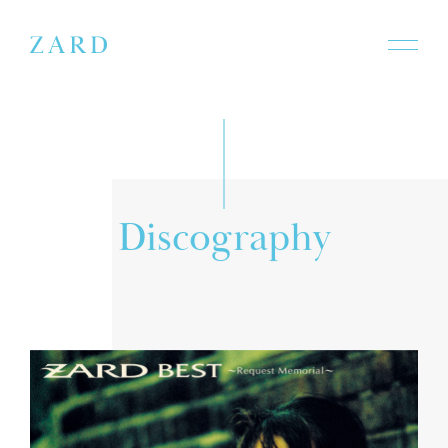
r
i
c
a
y
h
D
s
g
o
p