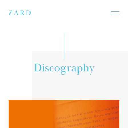
D
i
s
c
o
g
r
a
p
h
y