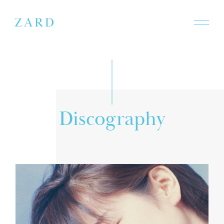
D
i
s
c
o
g
r
a
p
h
y