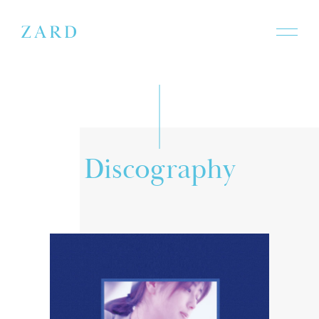
D
i
s
c
o
g
r
a
p
h
y