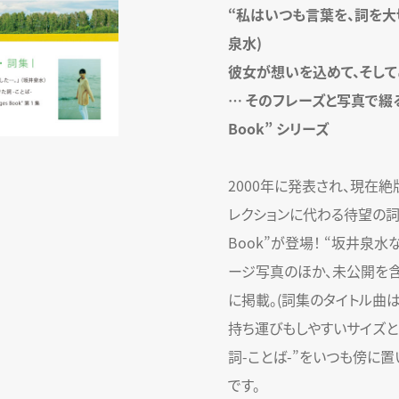
“私はいつも言葉を、詞を大
泉水)
彼女が想いを込めて、そして
… そのフレーズと写真で綴る “
Book” シリーズ
2000年に発表され、現在
レクションに代わる待望の詞集“W
Book”が登場！ “坂井泉水
ージ写真のほか、未公開を
に掲載。(詞集のタイトル曲は
持ち運びもしやすいサイズと
詞-ことば-”をいつも傍に
です。