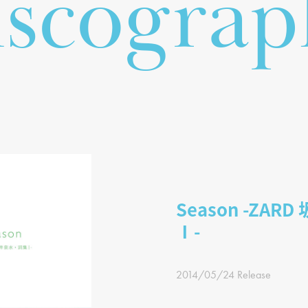
i
s
c
o
g
r
a
p
Season -ZAR
Ⅰ-
2014/05/24 Release