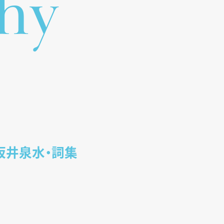
h
y
D 坂井泉水・詞集