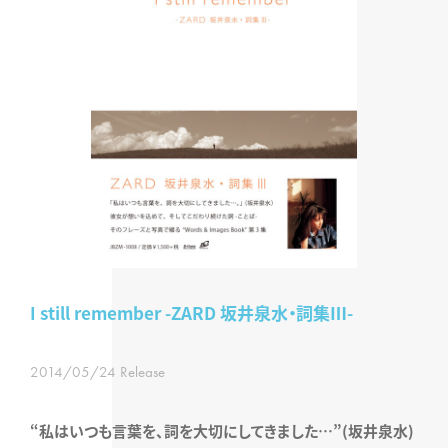
I still remember -ZARD 坂井泉水・詞集Ⅲ-
2014/05/24 Release
“私はいつも言葉を、詞を大切にしてきました…”(坂井泉水)