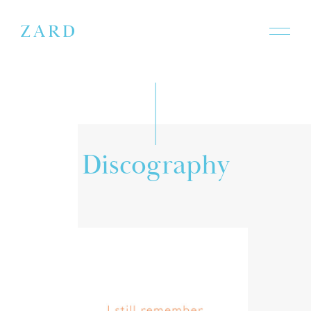
D
i
s
c
o
g
r
a
p
h
y