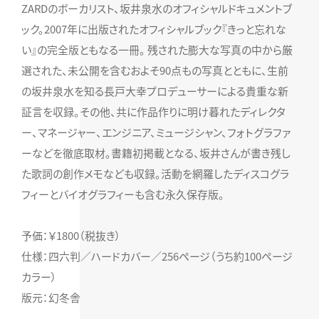
ZARDのボーカリスト、坂井泉水のオフィシャルドキュメントブ
ック。2007年に出版されたオフィシャルブック『きっと忘れな
い』の完全版ともなる一冊。 残された膨大な写真の中から厳
選された、未公開を含むおよそ90点もの写真とともに、生前
の坂井泉水を知る長戸大幸プロデューサーによる貴重な新
証言を収録。その他、共に作品作りに明け暮れたディレクタ
ー、マネージャー、エンジニア、ミュージシャン、フォトグラファ
ーなどを徹底取材。書籍初掲載となる、坂井さんが書き残し
た歌詞の創作メモなども収録。活動を網羅したディスコグラ
フィーとバイオグラフィーも含む永久保存版。
予価：￥1800（税抜き）
仕様：四六判／ハードカバー／256ページ（うち約100ページ
カラー）
版元：幻冬舎