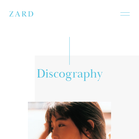
D
i
s
c
o
g
r
a
p
h
y