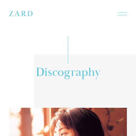
D
i
s
c
o
g
r
a
p
h
y