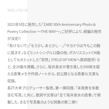
2021/12/13
2021年5月に発売した「ZARD 30th Anniversary Photo &
Poetry Collection 〜THE WAY〜」ご好評により、続編の発売
が決定!!
「負けないで」「もう少し あと少し…」「サヨナラは今もこの胸
に居ます」などヒットシングル12曲の他、ポカリスエットCM曲
としても大ヒットした「突然」（FIELD OF VIEWへ歌詞提供）な
ど、全29曲を掲載。さらに、坂井泉水が書き遺した500枚を超
える直筆メモや作詞ノートから、初公開となる貴重な文章も
収録。
長戸大幸プロデューサー監修。第一弾同様、「未発表を多数
含む写真」と共に、歌詞や文章は「全て坂井泉水の直筆」で掲
載した、まるで写真集のような詞集の第二弾!!