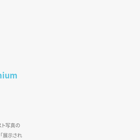
mium
ィスト写真の
。「展示され