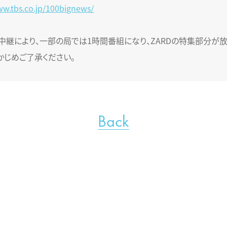
ww.tbs.co.jp/100bignews/
中継により、一部の局では1時間番組になり、ZARDの特集部分が
かじめご了承ください。
Back