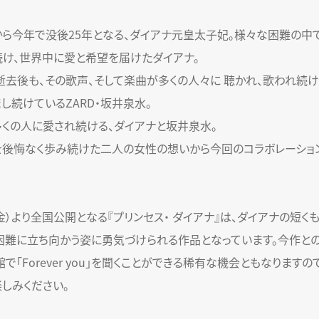
ら今年で没後25年となる、ダイアナ元皇太子妃。様々な困難の中
け、世界中に愛と希望を届けたダイアナ。
の逝去後も、その歌声、そして楽曲が多くの人々に 聴かれ、歌われ続け
し続けているZARD・坂井泉水。
くの人に愛され続ける、ダイアナと坂井泉水。
を後悔なく歩み続けた二人の女性の想いから今回のコラボレーショ
（金）より全国公開となる『プリンセス・ ダイアナ』は、ダイアナの短く
困難に立ち向かう姿に勇気づけられる作品となっています。今作と
館で「Forever you」を聞くことができる稀有な機会ともなりますの
しみください。