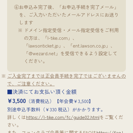
⑥
お申込み完了後、「お申込手続き完了メール」
を、ご入力いただいたメールアドレスにお送り
します
ドメイン指定受信・メール指定受信をご利用
の方は、「l-tike.com」、
「lawsonticket.jp」、「ent.lawson.co.jp」、
「@wezard.net」を受信できるよう設定して
ください。
ご入金完了までは正会員手続き完了ではございませんの
で、ご注意ください。
■決済にてお支払い頂く金額
¥3,500
（消費税込）【年会費¥3,500】
別途申込手数料（¥330 税込）がかかります。
詳しくは
https://l-tike.com/fc/guide02.html
をご覧くだ
さい。
また、ファンクラブ会員等に関するFAQは
https://faq.l-