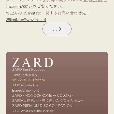
tike.com/0017/
をご覧ください。
WEZARD 35 limitatoに関するお問い合わせ先：
35limitato@wezard.net
戻る
ZARD Best Request
~35th Anniversary~
WEZARD 35 limitato
ZARD Acoustic Live
Especial moment
ZARD - MONOCHROME -/- COLORS -
ZARD/坂井泉水 〜君に逢いたくなったら…〜
ZARD PREMIUM DISC COLLECTION
ZARD What a beautiful memory