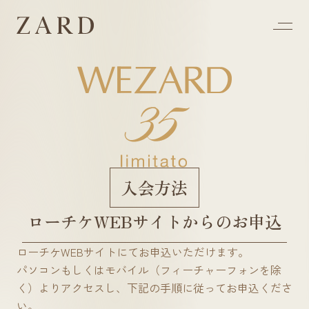
入会方法
ロ
ー
チ
ケ
W
E
B
サ
イ
ト
か
ら
の
お
申
込
ローチケWEBサイトにてお申込いただけます。
パソコンもしくはモバイル（フィーチャーフォンを除
く）よりアクセスし、下記の手順に従ってお申込くださ
い。