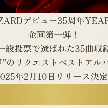
ZARDデビュー35周年YEA
企画第一弾！
一般投票で選ばれた35曲収
夢”のリクエストベストアル
2025年2月10日リリース決定 
t Request
~35th 