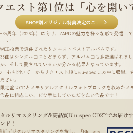
クエスト第1位は「心を開い
SHOP別オリジナル特典決定のご案内
ー35周年（2026年）に向け、ZARDの魅力を様々な形で発信してゆ
タート！
WEB投票で選曲されたリクエストベストアルバムです。
35曲はシングル曲にとどまらず、アルバム曲も多数選ばれました
か、そして愛されているかが分かる結果となっています。
「心を開いて」からリクエスト順にBlu-spec CD2™に収録
ださい。
限定盤はCDとメモリアルアクリルフォトブロックを収めたメモ
念作品に相応しい、ぜひ手にしていただきたい作品です！
タルリマスタリング&高品質Blu-spec CD2™でお届け
ンド !
新デジタルリマスタリングを施し、『Blu-spec