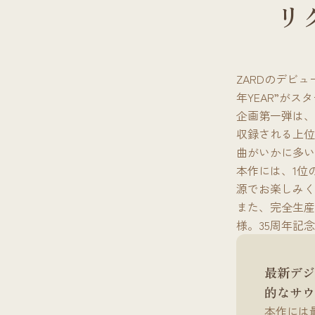
リ
ZARDのデビュ
年YEAR”がス
企画第一弾は、
収録される上位
曲がいかに多い
本作には、1位の
源でお楽しみく
また、完全生産
様。35周年記
最新デジ
的なサウ
本作には最