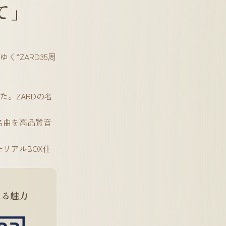
て」
く“ZARD35周
。ZARDの名
。名曲を高品質音
リアルBOX仕
する魅力