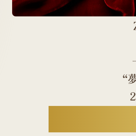
“
ZARD Bes