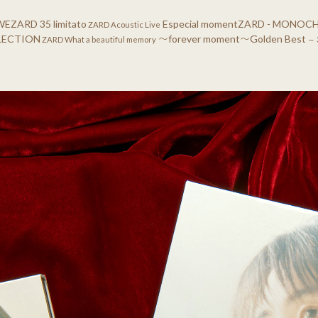
WEZARD 35 limitato
Especial moment
ZARD - MONOCHR
ZARD Acoustic Live
LECTION
〜forever moment〜
Golden Best
ZARD What a beautiful memory
～ 