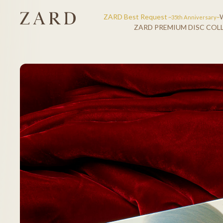
ZARD Best Request
~35th Anniversary~
ZARD PREMIUM DISC COL