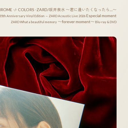
OME -/- COLORS -
ZARD/坂井泉水 〜君に逢いたくなったら…〜
Especial moment
35th Anniversary Vinyl Edition ～
ZARD Acoustic Live 2026
〜forever moment〜
ZARD What a beautiful memory
Blu-ray & DVD